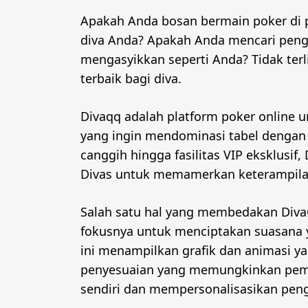
Apakah Anda bosan bermain poker di 
diva Anda? Apakah Anda mencari pen
mengasyikkan seperti Anda? Tidak terl
terbaik bagi diva.
Divaqq adalah platform poker online 
yang ingin mendominasi tabel dengan 
canggih hingga fasilitas VIP eksklusi
Divas untuk memamerkan keterampila
Salah satu hal yang membedakan DivaQ
fokusnya untuk menciptakan suasana 
ini menampilkan grafik dan animasi y
penyesuaian yang memungkinkan pem
sendiri dan mempersonalisasikan pe