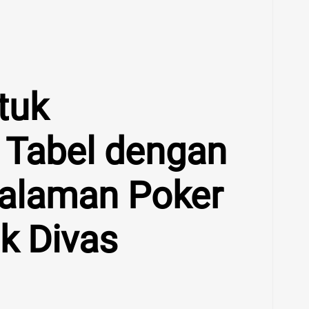
tuk
Tabel dengan
alaman Poker
k Divas