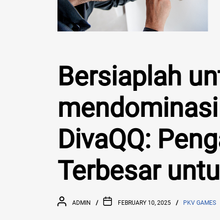
Bersiaplah un
mendominasi 
DivaQQ: Peng
Terbesar untu
ADMIN
FEBRUARY 10, 2025
PKV GAMES