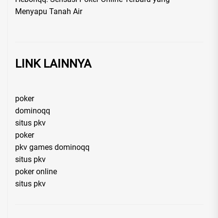
Menyapu Tanah Air
LINK LAINNYA
poker
dominoqq
situs pkv
poker
pkv games dominoqq
situs pkv
poker online
situs pkv