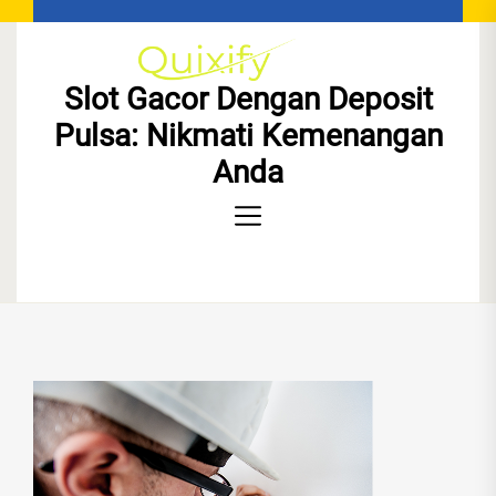
Skip
to
the
Slot Gacor Dengan Deposit
Slot
content
Gacor
Pulsa: Nikmati Kemenangan
dengan
Anda
Deposit
Pulsa:
Nikmati
Kemenangan
Anda