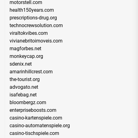
motorstell.com
health150years.com
prescriptions-drug.org
technocrewsolution.com
viraltokvibes.com
vivianebritoimoveis.com
magforbes.net
monkeycap.org
sdenix.net
amarinhillcrest.com
the-tourist.org
advogato.net
isafebag.net
bloombergz.com
enterpriseboosts.com
casino-kartenspiele.com
casino-automatenspiele.org
casino-tischspiele.com