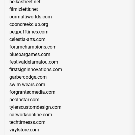
beikastreet.net
filmizlettir.net
ourmultiworlds.com
cooncreekclub.org
pegpufftimes.com
celestia-arts.com
forumchampions.com
bluebargames.com
festivaldelamalou.com
firstsigninnovations.com
garberdodge.com
swim-wears.com
forgrantedmedia.com
peolpstar.com
tylerscustomdesign.com
carworksonline.com
techtimesss.com
virylstore.com