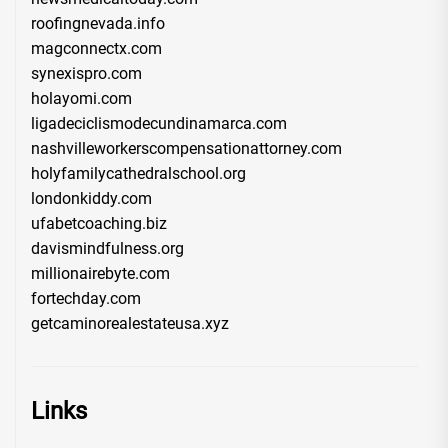
roofingnevada.info
magconnectx.com
synexispro.com
holayomi.com
ligadeciclismodecundinamarca.com
nashvilleworkerscompensationattorney.com
holyfamilycathedralschool.org
londonkiddy.com
ufabetcoaching.biz
davismindfulness.org
millionairebyte.com
fortechday.com
getcaminorealestateusa.xyz
Links