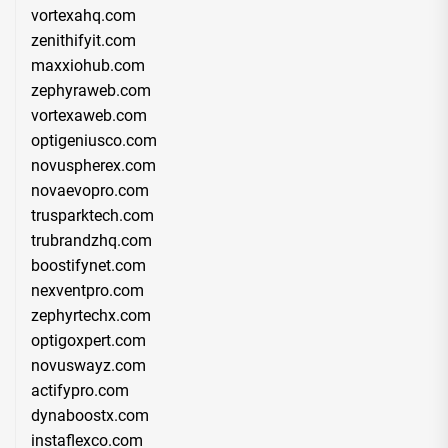
vortexahq.com
zenithifyit.com
maxxiohub.com
zephyraweb.com
vortexaweb.com
optigeniusco.com
novuspherex.com
novaevopro.com
trusparktech.com
trubrandzhq.com
boostifynet.com
nexventpro.com
zephyrtechx.com
optigoxpert.com
novuswayz.com
actifypro.com
dynaboostx.com
instaflexco.com