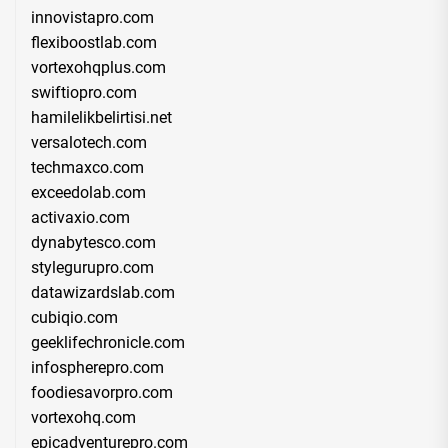
innovistapro.com
flexiboostlab.com
vortexohqplus.com
swiftiopro.com
hamilelikbelirtisi.net
versalotech.com
techmaxco.com
exceedolab.com
activaxio.com
dynabytesco.com
stylegurupro.com
datawizardslab.com
cubiqio.com
geeklifechronicle.com
infospherepro.com
foodiesavorpro.com
vortexohq.com
epicadventurepro.com