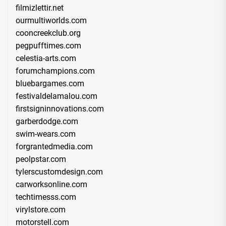
filmizlettir.net
ourmultiworlds.com
cooncreekclub.org
pegpufftimes.com
celestia-arts.com
forumchampions.com
bluebargames.com
festivaldelamalou.com
firstsigninnovations.com
garberdodge.com
swim-wears.com
forgrantedmedia.com
peolpstar.com
tylerscustomdesign.com
carworksonline.com
techtimesss.com
virylstore.com
motorstell.com