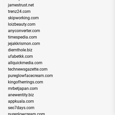
jamestrust.net
trenz24.com
skipworking.com
loizbeauty.com
anyconverter.com
timespedia.com
jejakkrismon.com
diemthole.biz
ufabetkk.com
allquickmedia.com
technewsgazette.com
pureglowfacecream.com
kingofherrings.com
mrbetjapan.com
anewentity.biz
appkuala.com
seo7days.com
pureglowcream.com