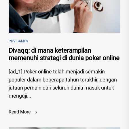
PKV GAMES
Divaqq: di mana keterampilan
memenuhi strategi di dunia poker online
[ad_1] Poker online telah menjadi semakin
populer dalam beberapa tahun terakhir, dengan
jutaan pemain dari seluruh dunia masuk untuk
menguji...
Read More