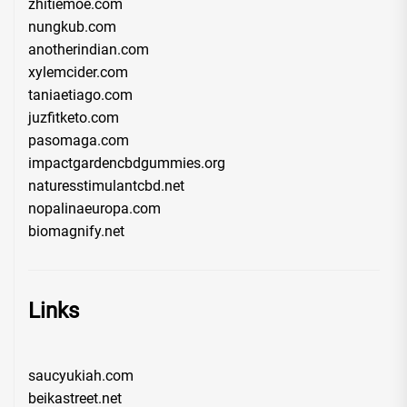
zhitiemoe.com
nungkub.com
anotherindian.com
xylemcider.com
taniaetiago.com
juzfitketo.com
pasomaga.com
impactgardencbdgummies.org
naturesstimulantcbd.net
nopalinaeuropa.com
biomagnify.net
Links
saucyukiah.com
beikastreet.net