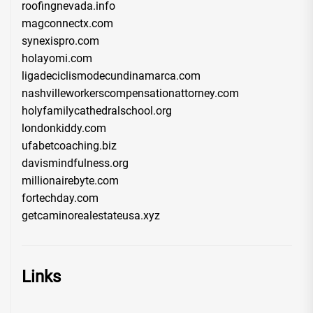
roofingnevada.info
magconnectx.com
synexispro.com
holayomi.com
ligadeciclismodecundinamarca.com
nashvilleworkerscompensationattorney.com
holyfamilycathedralschool.org
londonkiddy.com
ufabetcoaching.biz
davismindfulness.org
millionairebyte.com
fortechday.com
getcaminorealestateusa.xyz
Links