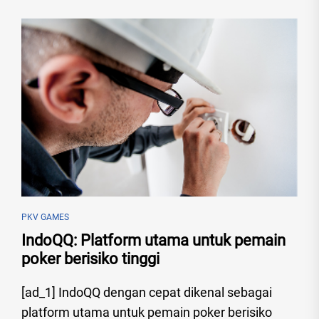
PKV GAMES
IndoQQ: Platform utama untuk pemain
poker berisiko tinggi
[ad_1] IndoQQ dengan cepat dikenal sebagai
platform utama untuk pemain poker berisiko