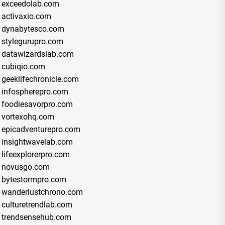
exceedolab.com
activaxio.com
dynabytesco.com
stylegurupro.com
datawizardslab.com
cubiqio.com
geeklifechronicle.com
infospherepro.com
foodiesavorpro.com
vortexohq.com
epicadventurepro.com
insightwavelab.com
lifeexplorerpro.com
novusgo.com
bytestormpro.com
wanderlustchrono.com
culturetrendlab.com
trendsensehub.com