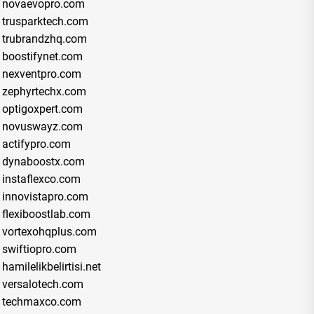
novaevopro.com
trusparktech.com
trubrandzhq.com
boostifynet.com
nexventpro.com
zephyrtechx.com
optigoxpert.com
novuswayz.com
actifypro.com
dynaboostx.com
instaflexco.com
innovistapro.com
flexiboostlab.com
vortexohqplus.com
swiftiopro.com
hamilelikbelirtisi.net
versalotech.com
techmaxco.com