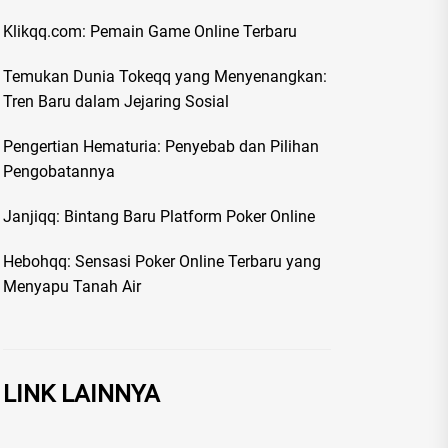
Klikqq.com: Pemain Game Online Terbaru
Temukan Dunia Tokeqq yang Menyenangkan:
Tren Baru dalam Jejaring Sosial
Pengertian Hematuria: Penyebab dan Pilihan
Pengobatannya
Janjiqq: Bintang Baru Platform Poker Online
Hebohqq: Sensasi Poker Online Terbaru yang
Menyapu Tanah Air
LINK LAINNYA