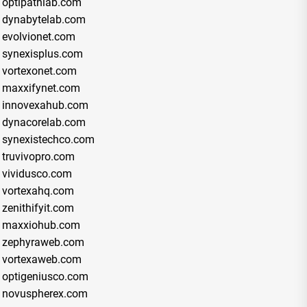
optipathlab.com
dynabytelab.com
evolvionet.com
synexisplus.com
vortexonet.com
maxxifynet.com
innovexahub.com
dynacorelab.com
synexistechco.com
truvivopro.com
vividusco.com
vortexahq.com
zenithifyit.com
maxxiohub.com
zephyraweb.com
vortexaweb.com
optigeniusco.com
novuspherex.com