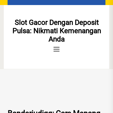
Skip
to
the
Slot Gacor Dengan Deposit
Slot
content
Gacor
Pulsa: Nikmati Kemenangan
dengan
Anda
Deposit
Pulsa:
Nikmati
Kemenangan
Anda