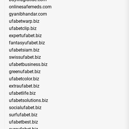
onlinesafemeds.com
gyanibhandar.com
ufabetwarp.biz
ufabetclip.biz
expertufabet.biz
fantasyufabet.biz
ufabetsiam.biz
swissufabet.biz
ufabetbusiness.biz
greenufabet.biz
ufabetcolor.biz
extraufabet.biz
ufabetlife.biz
ufabetsolutions.biz
socialufabet.biz
surfufabet.biz
ufabetbest.biz