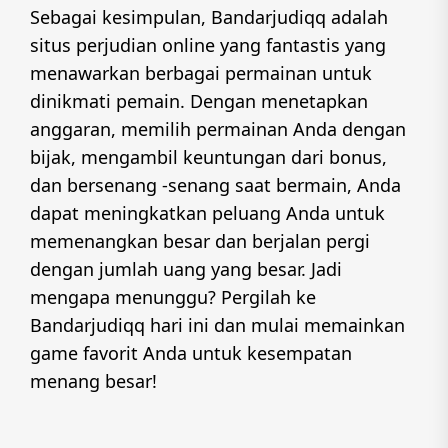
Sebagai kesimpulan, Bandarjudiqq adalah
situs perjudian online yang fantastis yang
menawarkan berbagai permainan untuk
dinikmati pemain. Dengan menetapkan
anggaran, memilih permainan Anda dengan
bijak, mengambil keuntungan dari bonus,
dan bersenang -senang saat bermain, Anda
dapat meningkatkan peluang Anda untuk
memenangkan besar dan berjalan pergi
dengan jumlah uang yang besar. Jadi
mengapa menunggu? Pergilah ke
Bandarjudiqq hari ini dan mulai memainkan
game favorit Anda untuk kesempatan
menang besar!