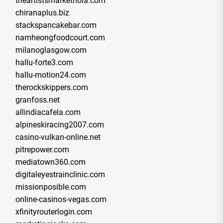
theartistsmarketnola.com
chiranaplus.biz
stackspancakebar.com
namheongfoodcourt.com
milanoglasgow.com
hallu-forte3.com
hallu-motion24.com
therockskippers.com
granfoss.net
allindiacafela.com
alpineskiracing2007.com
casino-vulkan-online.net
pitrepower.com
mediatown360.com
digitaleyestrainclinic.com
missionposible.com
online-casinos-vegas.com
xfinityrouterlogin.com