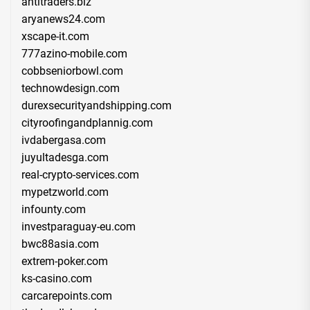
antitraders.biz
aryanews24.com
xscape-it.com
777azino-mobile.com
cobbseniorbowl.com
technowdesign.com
durexsecurityandshipping.com
cityroofingandplannig.com
ivdabergasa.com
juyultadesga.com
real-crypto-services.com
mypetzworld.com
infounty.com
investparaguay-eu.com
bwc88asia.com
extrem-poker.com
ks-casino.com
carcarepoints.com