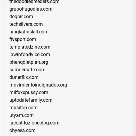
thedoodlebreeders.com
grupohugodias.com
deqair.com
techsilvers.com
ningkatinskill.com
fivsport.com
templatedzine.com
lawinfoadvice.com
phenqdietplan.org
sumnercafe.com
dunetflix.com
movimientoindignados.org
milfxxxpussy.com
uptodatefamily.com
musitop.com
utyam.com
lacostituzioneblog.com
ohyeea.com