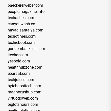
baeckereiweber.com
peoplemagazine.info
techashes.com
canyouwash.co
havadisantalya.com
techdtimes.com
techieboot.com
gundembalikesir.com
itechar.com
yesbold.com
healthhubzone.com
ebaraat.com
techjuiced.com
byteboosttech.com
magnexushub.com
virtuogoweb.com
biglotshours.com
buyliraglutide.com