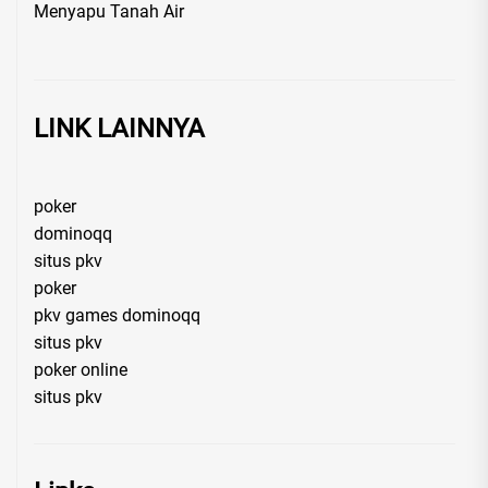
Menyapu Tanah Air
LINK LAINNYA
poker
dominoqq
situs pkv
poker
pkv games dominoqq
situs pkv
poker online
situs pkv