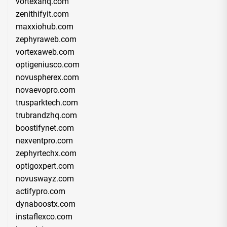
vortexahq.com
zenithifyit.com
maxxiohub.com
zephyraweb.com
vortexaweb.com
optigeniusco.com
novuspherex.com
novaevopro.com
trusparktech.com
trubrandzhq.com
boostifynet.com
nexventpro.com
zephyrtechx.com
optigoxpert.com
novuswayz.com
actifypro.com
dynaboostx.com
instaflexco.com