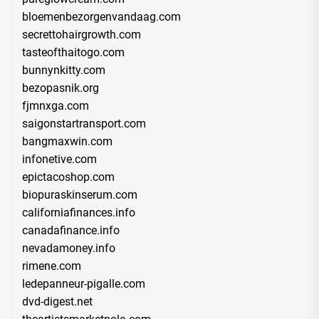
bloemenbezorgenvandaag.com
secrettohairgrowth.com
tasteofthaitogo.com
bunnynkitty.com
bezopasnik.org
fjmnxga.com
saigonstartransport.com
bangmaxwin.com
infonetive.com
epictacoshop.com
biopuraskinserum.com
californiafinances.info
canadafinance.info
nevadamoney.info
rimene.com
ledepanneur-pigalle.com
dvd-digest.net