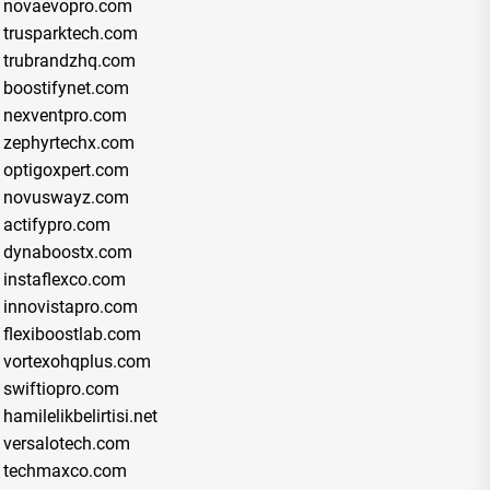
novaevopro.com
trusparktech.com
trubrandzhq.com
boostifynet.com
nexventpro.com
zephyrtechx.com
optigoxpert.com
novuswayz.com
actifypro.com
dynaboostx.com
instaflexco.com
innovistapro.com
flexiboostlab.com
vortexohqplus.com
swiftiopro.com
hamilelikbelirtisi.net
versalotech.com
techmaxco.com