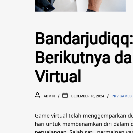
Bandarjudiqq:
Berikutnya d
Virtual
ADMIN
DECEMBER 16, 2024
PKV GAMES
Game virtual telah menggemparkan du
hari untuk membenamkan diri dalam d
petualangan. Salah satu permainan ya