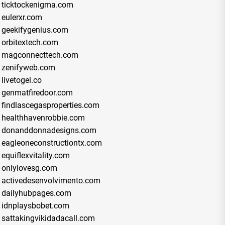
ticktockenigma.com
eulerxr.com
geekifygenius.com
orbitextech.com
magconnecttech.com
zenifyweb.com
livetogel.co
genmatfiredoor.com
findlascegasproperties.com
healthhavenrobbie.com
donanddonnadesigns.com
eagleoneconstructiontx.com
equiflexvitality.com
onlylovesg.com
activedesenvolvimento.com
dailyhubpages.com
idnplaysbobet.com
sattakingvikidadacall.com