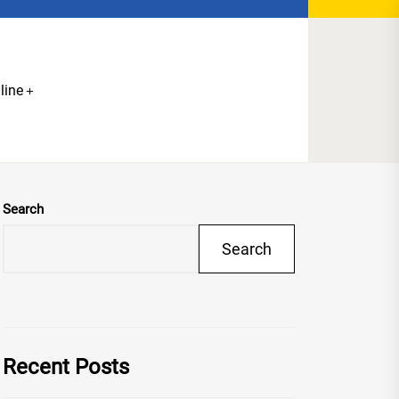
line
Search
Search
Recent Posts