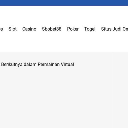
es
Slot
Casino
Sbobet88
Poker
Togel
Situs Judi On
 Berikutnya dalam Permainan Virtual