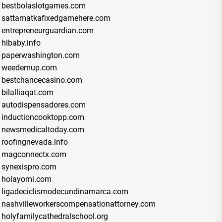
bestbolaslotgames.com
sattamatkafixedgamehere.com
entrepreneurguardian.com
hibaby.info
paperwashington.com
weedemup.com
bestchancecasino.com
bilalliaqat.com
autodispensadores.com
inductioncooktopp.com
newsmedicaltoday.com
roofingnevada.info
magconnectx.com
synexispro.com
holayomi.com
ligadeciclismodecundinamarca.com
nashvilleworkerscompensationattorney.com
holyfamilycathedralschool.org