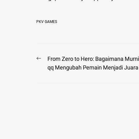
PKV GAMES
Post
Previous
From Zero to Hero: Bagaimana Murni
post:
navigation
qq Mengubah Pemain Menjadi Juara