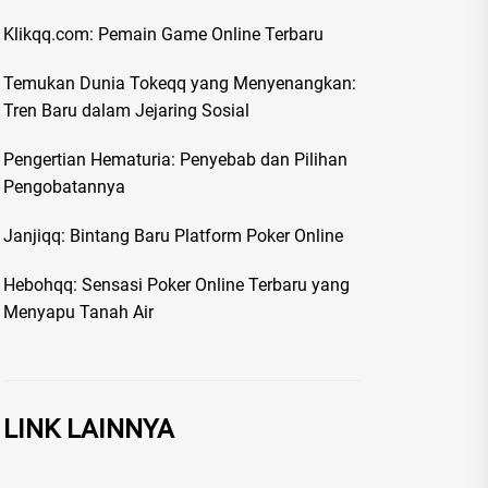
Klikqq.com: Pemain Game Online Terbaru
Temukan Dunia Tokeqq yang Menyenangkan:
Tren Baru dalam Jejaring Sosial
Pengertian Hematuria: Penyebab dan Pilihan
Pengobatannya
Janjiqq: Bintang Baru Platform Poker Online
Hebohqq: Sensasi Poker Online Terbaru yang
Menyapu Tanah Air
LINK LAINNYA