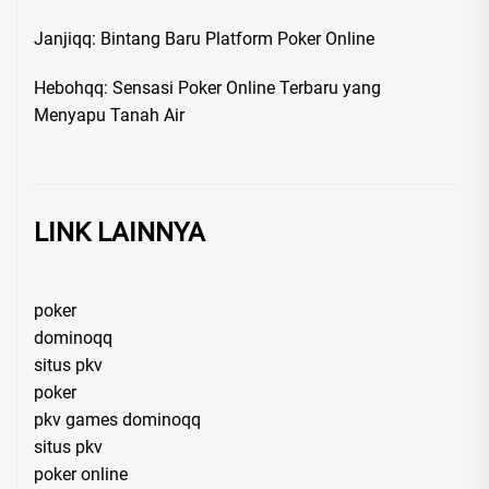
Janjiqq: Bintang Baru Platform Poker Online
Hebohqq: Sensasi Poker Online Terbaru yang
Menyapu Tanah Air
LINK LAINNYA
poker
dominoqq
situs pkv
poker
pkv games dominoqq
situs pkv
poker online