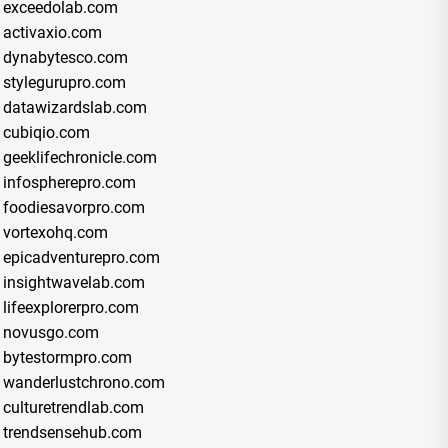
exceedolab.com
activaxio.com
dynabytesco.com
stylegurupro.com
datawizardslab.com
cubiqio.com
geeklifechronicle.com
infospherepro.com
foodiesavorpro.com
vortexohq.com
epicadventurepro.com
insightwavelab.com
lifeexplorerpro.com
novusgo.com
bytestormpro.com
wanderlustchrono.com
culturetrendlab.com
trendsensehub.com