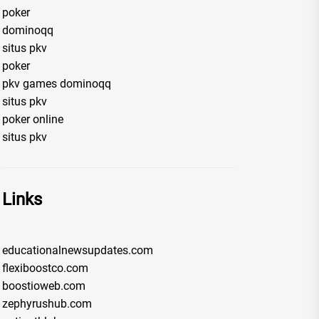
poker
dominoqq
situs pkv
poker
pkv games dominoqq
situs pkv
poker online
situs pkv
Links
educationalnewsupdates.com
flexiboostco.com
boostioweb.com
zephyrushub.com