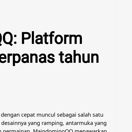
Q: Platform
terpanas tahun
 dengan cepat muncul sebagai salah satu
n desainnya yang ramping, antarmuka yang
am permainan, MaindominoQQ menawarkan