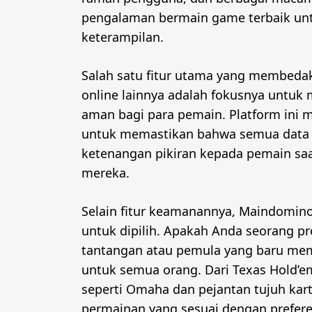
pengalaman bermain game terbaik unt
keterampilan.
Salah satu fitur utama yang membeda
online lainnya adalah fokusnya untu
aman bagi para pemain. Platform ini 
untuk memastikan bahwa semua data 
ketenangan pikiran kepada pemain sa
mereka.
Selain fitur keamanannya, Maindomi
untuk dipilih. Apakah Anda seorang p
tantangan atau pemula yang baru me
untuk semua orang. Dari Texas Hold’em 
seperti Omaha dan pejantan tujuh ka
permainan yang sesuai dengan prefere