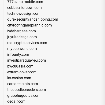
777azino-mobile.com
cobbseniorbowl.com
technowdesign.com
durexsecurityandshipping.com
cityroofingandplannig.com
ivdabergasa.com
juyultadesga.com
real-crypto-services.com
mypetzworld.com
infounty.com
investparaguay-eu.com
bwc88asia.com
extrem-poker.com
ks-casino.com
carcarepoints.com
thedoodlebreeders.com
grupohugodias.com
deqair.com