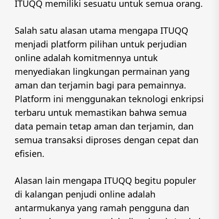
ITUQQ memiliki sesuatu untuk semua orang.
Salah satu alasan utama mengapa ITUQQ
menjadi platform pilihan untuk perjudian
online adalah komitmennya untuk
menyediakan lingkungan permainan yang
aman dan terjamin bagi para pemainnya.
Platform ini menggunakan teknologi enkripsi
terbaru untuk memastikan bahwa semua
data pemain tetap aman dan terjamin, dan
semua transaksi diproses dengan cepat dan
efisien.
Alasan lain mengapa ITUQQ begitu populer
di kalangan penjudi online adalah
antarmukanya yang ramah pengguna dan