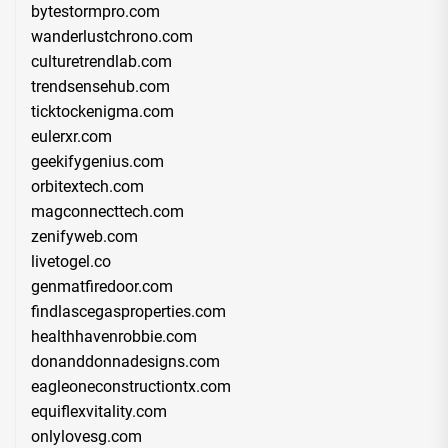
bytestormpro.com
wanderlustchrono.com
culturetrendlab.com
trendsensehub.com
ticktockenigma.com
eulerxr.com
geekifygenius.com
orbitextech.com
magconnecttech.com
zenifyweb.com
livetogel.co
genmatfiredoor.com
findlascegasproperties.com
healthhavenrobbie.com
donanddonnadesigns.com
eagleoneconstructiontx.com
equiflexvitality.com
onlylovesg.com