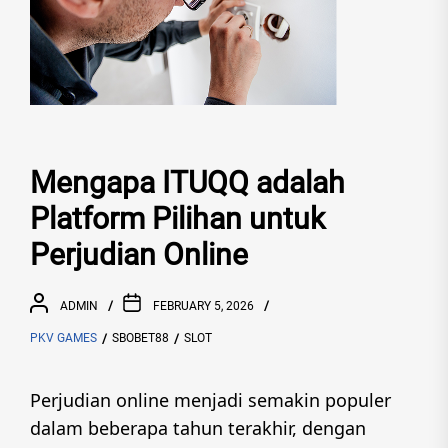
Mengapa ITUQQ adalah
Platform Pilihan untuk
Perjudian Online
ADMIN
FEBRUARY 5, 2026
PKV GAMES
SBOBET88
SLOT
Perjudian online menjadi semakin populer
dalam beberapa tahun terakhir, dengan