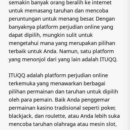
semakin banyak orang beralih ke internet
untuk memasang taruhan dan mencoba
peruntungan untuk menang besar. Dengan
banyaknya platform perjudian online yang
dapat dipilih, mungkin sulit untuk
mengetahui mana yang merupakan pilihan
terbaik untuk Anda. Namun, satu platform
yang menonjol dari yang lain adalah ITUQQ.
ITUQQ adalah platform perjudian online
terkemuka yang menawarkan berbagai
pilihan permainan dan taruhan untuk dipilih
oleh para pemain. Baik Anda penggemar
permainan kasino tradisional seperti poker,
blackjack, dan roulette, atau Anda lebih suka
mencoba taruhan olahraga atau mesin slot,