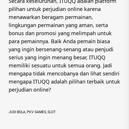
Secara keseluruhan, ITUQQ adalah platform
pilihan untuk perjudian online karena
menawarkan beragam permainan,
lingkungan permainan yang aman, serta
bonus dan promosi yang melimpah untuk
para pemainnya. Baik Anda pemain biasa
yang ingin bersenang-senang atau penjudi
serius yang ingin menang besar, ITUQQ
memiliki sesuatu untuk semua orang. Jadi
mengapa tidak mencobanya dan lihat sendiri
mengapa ITUQQ adalah pilihan terbaik untuk
perjudian online?
JUDI BOLA
,
PKV GAMES
,
SLOT