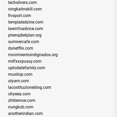
techsilvers.com
ningkatinskill.com
fivsport.com
templatedzine.com
lawinfoadvice.com
phenqdietplan.org
sumnercafe.com
dunetflix.com
movimientoindignados.org
milfxxxpussy.com
uptodatefamily.com
musitop.com
utyam.com
lacostituzioneblog.com
ohyeea.com
zhitiemoe.com
nungkub.com
anotherindian.com