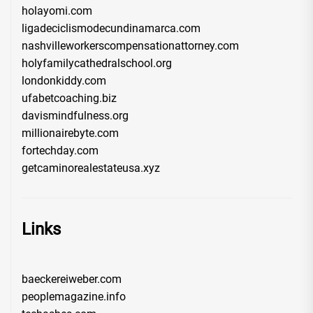
holayomi.com
ligadeciclismodecundinamarca.com
nashvilleworkerscompensationattorney.com
holyfamilycathedralschool.org
londonkiddy.com
ufabetcoaching.biz
davismindfulness.org
millionairebyte.com
fortechday.com
getcaminorealestateusa.xyz
Links
baeckereiweber.com
peoplemagazine.info