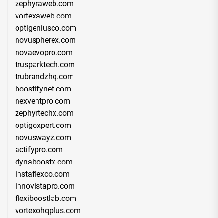
zephyraweb.com
vortexaweb.com
optigeniusco.com
novuspherex.com
novaevopro.com
trusparktech.com
trubrandzhq.com
boostifynet.com
nexventpro.com
zephyrtechx.com
optigoxpert.com
novuswayz.com
actifypro.com
dynaboostx.com
instaflexco.com
innovistapro.com
flexiboostlab.com
vortexohqplus.com