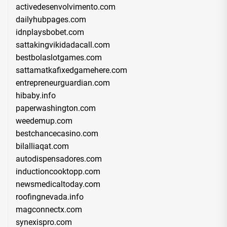
activedesenvolvimento.com
dailyhubpages.com
idnplaysbobet.com
sattakingvikidadacall.com
bestbolaslotgames.com
sattamatkafixedgamehere.com
entrepreneurguardian.com
hibaby.info
paperwashington.com
weedemup.com
bestchancecasino.com
bilalliaqat.com
autodispensadores.com
inductioncooktopp.com
newsmedicaltoday.com
roofingnevada.info
magconnectx.com
synexispro.com