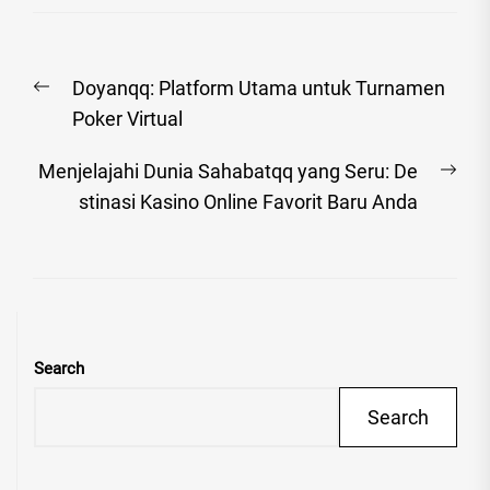
Post
Previous
Doyanqq: Platform Utama untuk Turnamen
navigation
post:
Poker Virtual
Nex
Menjelajahi Dunia Sahabatqq yang Seru: De
post
stinasi Kasino Online Favorit Baru Anda
Search
Search