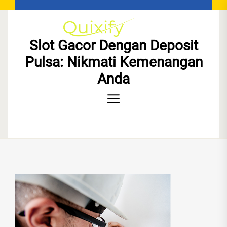
Skip
to
the
Slot Gacor Dengan Deposit
Slot
content
Gacor
Pulsa: Nikmati Kemenangan
dengan
Anda
Deposit
Pulsa:
Nikmati
Kemenangan
Anda