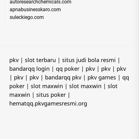
autoresearchchemicals.com
apnabusinesskaro.com
suleckiego.com
pkv
|
slot terbaru
|
situs judi bola resmi
|
bandarqq login
|
qq poker
|
pkv
|
pkv
|
pkv
|
pkv
|
pkv
|
bandarqq pkv
|
pkv games
|
qq
poker
|
slot maxwin
|
slot maxwin
|
slot
maxwin
|
situs poker
|
hematqq.pkvgamesresmi.org