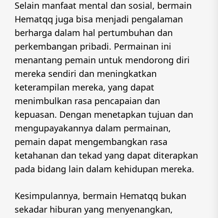
Selain manfaat mental dan sosial, bermain
Hematqq juga bisa menjadi pengalaman
berharga dalam hal pertumbuhan dan
perkembangan pribadi. Permainan ini
menantang pemain untuk mendorong diri
mereka sendiri dan meningkatkan
keterampilan mereka, yang dapat
menimbulkan rasa pencapaian dan
kepuasan. Dengan menetapkan tujuan dan
mengupayakannya dalam permainan,
pemain dapat mengembangkan rasa
ketahanan dan tekad yang dapat diterapkan
pada bidang lain dalam kehidupan mereka.
Kesimpulannya, bermain Hematqq bukan
sekadar hiburan yang menyenangkan,