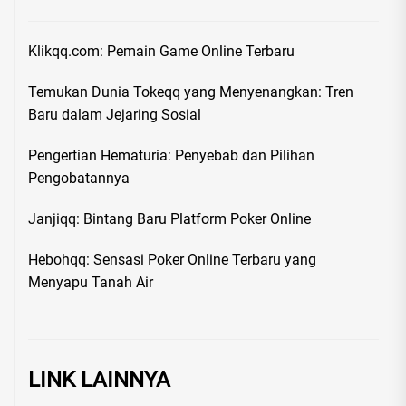
Klikqq.com: Pemain Game Online Terbaru
Temukan Dunia Tokeqq yang Menyenangkan: Tren
Baru dalam Jejaring Sosial
Pengertian Hematuria: Penyebab dan Pilihan
Pengobatannya
Janjiqq: Bintang Baru Platform Poker Online
Hebohqq: Sensasi Poker Online Terbaru yang
Menyapu Tanah Air
LINK LAINNYA