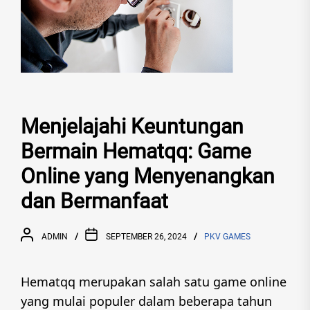
Menjelajahi Keuntungan
Bermain Hematqq: Game
Online yang Menyenangkan
dan Bermanfaat
ADMIN
SEPTEMBER 26, 2024
PKV GAMES
Hematqq merupakan salah satu game online
yang mulai populer dalam beberapa tahun