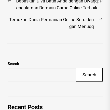
Previous
Bebaskan Diva Batin Anda dengan Divaqq: P
navigation
post:
engalaman Bermain Game Online Terbaik
Nex
Temukan Dunia Permainan Online Seru den
post
gan Menuqq
Search
Search
Recent Posts