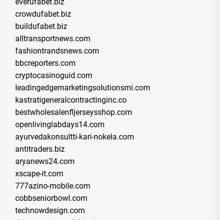
everufabet.biz
crowdufabet.biz
buildufabet.biz
alltransportnews.com
fashiontrandsnews.com
bbcreporters.com
cryptocasinoguid.com
leadingedgemarketingsolutionsmi.com
kastratigeneralcontractinginc.co
bestwholesalenfljerseysshop.com
openlivinglabdays14.com
ayurvedakonsultti-kari-nokela.com
antitraders.biz
aryanews24.com
xscape-it.com
777azino-mobile.com
cobbseniorbowl.com
technowdesign.com