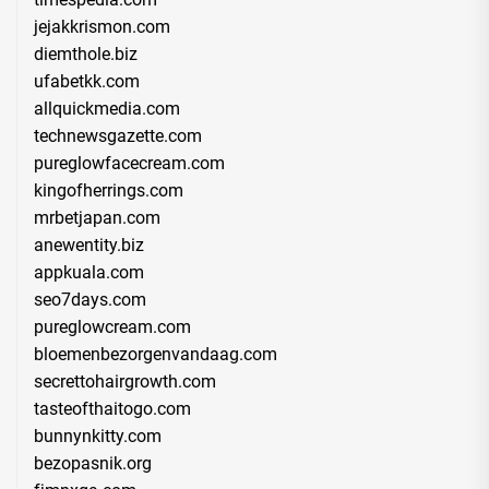
jejakkrismon.com
diemthole.biz
ufabetkk.com
allquickmedia.com
technewsgazette.com
pureglowfacecream.com
kingofherrings.com
mrbetjapan.com
anewentity.biz
appkuala.com
seo7days.com
pureglowcream.com
bloemenbezorgenvandaag.com
secrettohairgrowth.com
tasteofthaitogo.com
bunnynkitty.com
bezopasnik.org