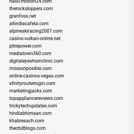
hallu-motion24.com
therockskippers.com
granfoss.net
allindiacafela.com
alpineskiracing2007.com
casino-vulkan-online.net
pitrepower.com
mediatown360.com
digitaleyestrainclinic.com
missionposible.com
online-casinos-vegas.com
xfinityrouterlogin.com
marketingjacks.com
topappliancereviews.com
trickytechupdates.com
hindiabhimaan.com
khabresach.com
thecbdblogs.com