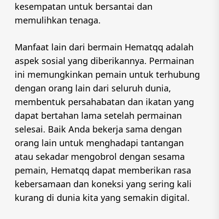
kesempatan untuk bersantai dan
memulihkan tenaga.
Manfaat lain dari bermain Hematqq adalah
aspek sosial yang diberikannya. Permainan
ini memungkinkan pemain untuk terhubung
dengan orang lain dari seluruh dunia,
membentuk persahabatan dan ikatan yang
dapat bertahan lama setelah permainan
selesai. Baik Anda bekerja sama dengan
orang lain untuk menghadapi tantangan
atau sekadar mengobrol dengan sesama
pemain, Hematqq dapat memberikan rasa
kebersamaan dan koneksi yang sering kali
kurang di dunia kita yang semakin digital.