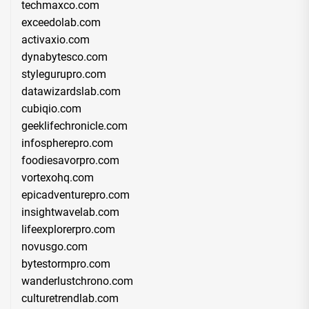
techmaxco.com
exceedolab.com
activaxio.com
dynabytesco.com
stylegurupro.com
datawizardslab.com
cubiqio.com
geeklifechronicle.com
infospherepro.com
foodiesavorpro.com
vortexohq.com
epicadventurepro.com
insightwavelab.com
lifeexplorerpro.com
novusgo.com
bytestormpro.com
wanderlustchrono.com
culturetrendlab.com