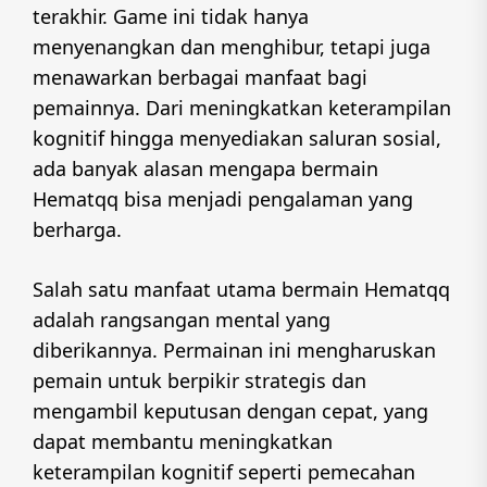
terakhir. Game ini tidak hanya
menyenangkan dan menghibur, tetapi juga
menawarkan berbagai manfaat bagi
pemainnya. Dari meningkatkan keterampilan
kognitif hingga menyediakan saluran sosial,
ada banyak alasan mengapa bermain
Hematqq bisa menjadi pengalaman yang
berharga.
Salah satu manfaat utama bermain Hematqq
adalah rangsangan mental yang
diberikannya. Permainan ini mengharuskan
pemain untuk berpikir strategis dan
mengambil keputusan dengan cepat, yang
dapat membantu meningkatkan
keterampilan kognitif seperti pemecahan