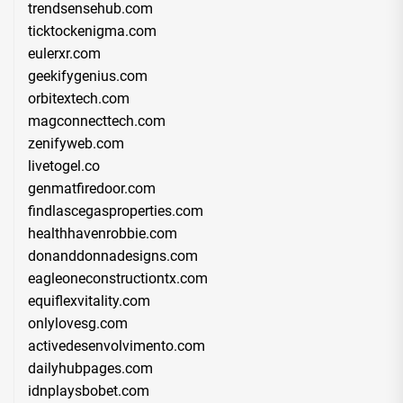
trendsensehub.com
ticktockenigma.com
eulerxr.com
geekifygenius.com
orbitextech.com
magconnecttech.com
zenifyweb.com
livetogel.co
genmatfiredoor.com
findlascegasproperties.com
healthhavenrobbie.com
donanddonnadesigns.com
eagleoneconstructiontx.com
equiflexvitality.com
onlylovesg.com
activedesenvolvimento.com
dailyhubpages.com
idnplaysbobet.com