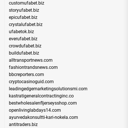
customufabet.biz
storyufabet.biz
epicufabet.biz
crystalufabet.biz
ufabetok.biz
everufabet.biz
crowdufabet.biz
buildufabet.biz
alltransportnews.com
fashiontrandsnews.com
bbcreporters.com
cryptocasinoguid.com
leadingedgemarketingsolutionsmi.com
kastratigeneralcontractinginc.co
bestwholesalenfljerseysshop.com
openlivinglabdays14.com
ayurvedakonsultti-kari-nokela.com
antitraders.biz