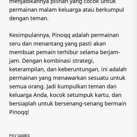
menjadikannya pilihan yang cocok untuk
permainan malam keluarga atau berkumpul
dengan teman.
Kesimpulannya, Pinoqq adalah permainan
seru dan menantang yang pasti akan
membuat pemain terhibur selama berjam-
jam. Dengan kombinasi strategi,
keterampilan, dan keberuntungan, ini adalah
permainan yang menawarkan sesuatu untuk
semua orang. Jadi kumpulkan teman dan
keluarga Anda, kocok setumpuk kartu, dan
bersiaplah untuk bersenang-senang bermain
Pinoqq!
PKV GAMES