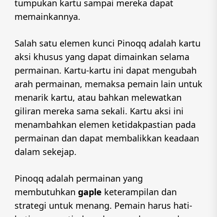
tumpukan kartu sampai mereka dapat
memainkannya.
Salah satu elemen kunci Pinoqq adalah kartu
aksi khusus yang dapat dimainkan selama
permainan. Kartu-kartu ini dapat mengubah
arah permainan, memaksa pemain lain untuk
menarik kartu, atau bahkan melewatkan
giliran mereka sama sekali. Kartu aksi ini
menambahkan elemen ketidakpastian pada
permainan dan dapat membalikkan keadaan
dalam sekejap.
Pinoqq adalah permainan yang
membutuhkan
gaple
keterampilan dan
strategi untuk menang. Pemain harus hati-