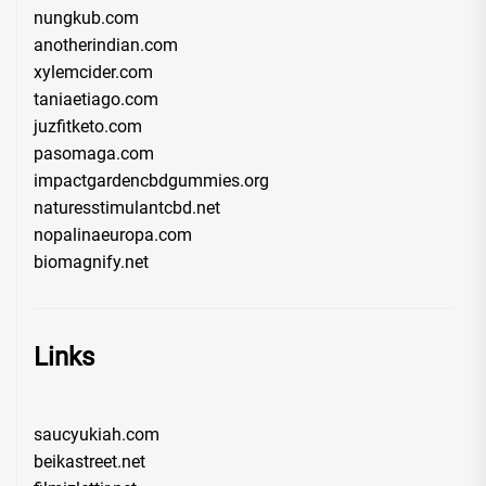
nungkub.com
anotherindian.com
xylemcider.com
taniaetiago.com
juzfitketo.com
pasomaga.com
impactgardencbdgummies.org
naturesstimulantcbd.net
nopalinaeuropa.com
biomagnify.net
Links
saucyukiah.com
beikastreet.net