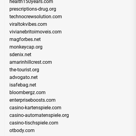
health150years.com
prescriptions-drug.org
technocrewsolution.com
viraltokvibes.com
vivianebritoimoveis.com
magforbes.net
monkeycap.org
sdenix.net
amarinhillcrest.com
the-tourist.org
advogato.net
isafebag.net
bloombergz.com
enterpriseboosts.com
casino-kartenspiele.com
casino-automatenspiele.org
casino-tischspiele.com
otbody.com