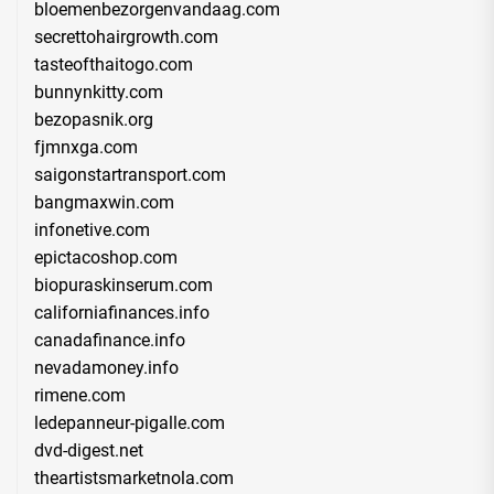
bloemenbezorgenvandaag.com
secrettohairgrowth.com
tasteofthaitogo.com
bunnynkitty.com
bezopasnik.org
fjmnxga.com
saigonstartransport.com
bangmaxwin.com
infonetive.com
epictacoshop.com
biopuraskinserum.com
californiafinances.info
canadafinance.info
nevadamoney.info
rimene.com
ledepanneur-pigalle.com
dvd-digest.net
theartistsmarketnola.com