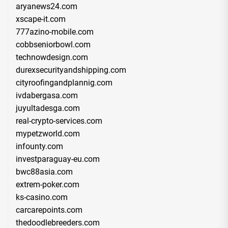
aryanews24.com
xscape-it.com
777azino-mobile.com
cobbseniorbowl.com
technowdesign.com
durexsecurityandshipping.com
cityroofingandplannig.com
ivdabergasa.com
juyultadesga.com
real-crypto-services.com
mypetzworld.com
infounty.com
investparaguay-eu.com
bwc88asia.com
extrem-poker.com
ks-casino.com
carcarepoints.com
thedoodlebreeders.com