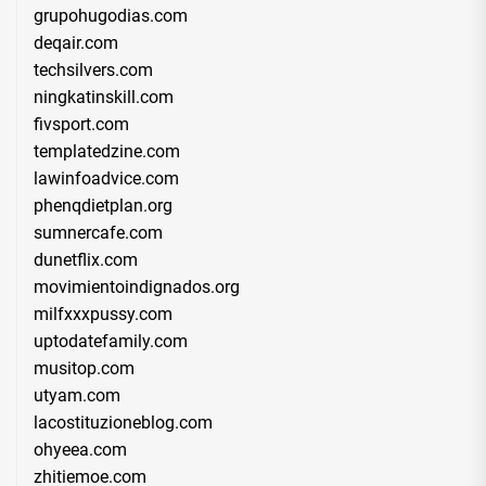
grupohugodias.com
deqair.com
techsilvers.com
ningkatinskill.com
fivsport.com
templatedzine.com
lawinfoadvice.com
phenqdietplan.org
sumnercafe.com
dunetflix.com
movimientoindignados.org
milfxxxpussy.com
uptodatefamily.com
musitop.com
utyam.com
lacostituzioneblog.com
ohyeea.com
zhitiemoe.com