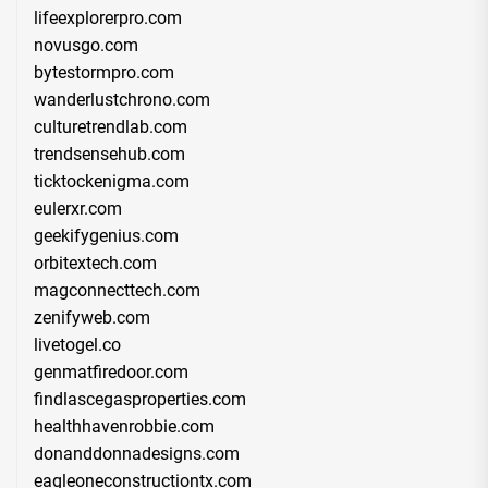
lifeexplorerpro.com
novusgo.com
bytestormpro.com
wanderlustchrono.com
culturetrendlab.com
trendsensehub.com
ticktockenigma.com
eulerxr.com
geekifygenius.com
orbitextech.com
magconnecttech.com
zenifyweb.com
livetogel.co
genmatfiredoor.com
findlascegasproperties.com
healthhavenrobbie.com
donanddonnadesigns.com
eagleoneconstructiontx.com