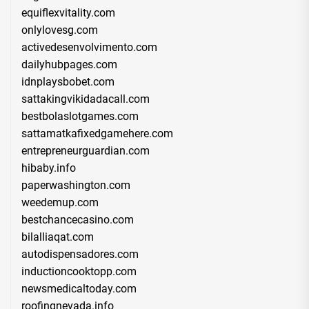
equiflexvitality.com
onlylovesg.com
activedesenvolvimento.com
dailyhubpages.com
idnplaysbobet.com
sattakingvikidadacall.com
bestbolaslotgames.com
sattamatkafixedgamehere.com
entrepreneurguardian.com
hibaby.info
paperwashington.com
weedemup.com
bestchancecasino.com
bilalliaqat.com
autodispensadores.com
inductioncooktopp.com
newsmedicaltoday.com
roofingnevada.info