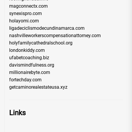
magconnectx.com
synexispro.com
holayomi.com
ligadeciclismodecundinamarca.com
nashvilleworkerscompensationattorney.com
holyfamilycathedralschool.org
londonkiddy.com
ufabetcoaching.biz
davismindfulness.org
millionairebyte.com
fortechday.com
getcaminorealestateusa.xyz
Links