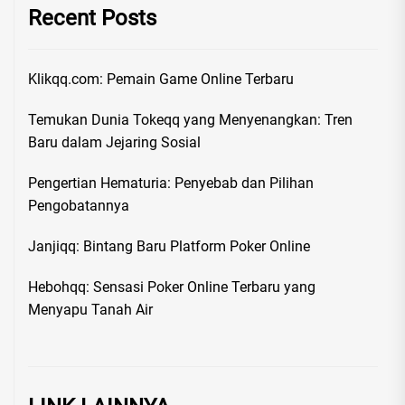
Recent Posts
Klikqq.com: Pemain Game Online Terbaru
Temukan Dunia Tokeqq yang Menyenangkan: Tren
Baru dalam Jejaring Sosial
Pengertian Hematuria: Penyebab dan Pilihan
Pengobatannya
Janjiqq: Bintang Baru Platform Poker Online
Hebohqq: Sensasi Poker Online Terbaru yang
Menyapu Tanah Air