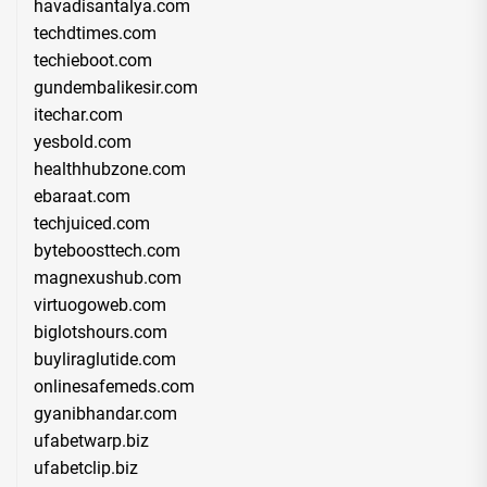
havadisantalya.com
techdtimes.com
techieboot.com
gundembalikesir.com
itechar.com
yesbold.com
healthhubzone.com
ebaraat.com
techjuiced.com
byteboosttech.com
magnexushub.com
virtuogoweb.com
biglotshours.com
buyliraglutide.com
onlinesafemeds.com
gyanibhandar.com
ufabetwarp.biz
ufabetclip.biz