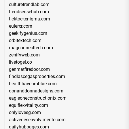
culturetrendlab.com
trendsensehub.com
ticktockenigma.com
eulerxr.com
geekifygenius.com
orbitextech.com
magconnecttech.com
zenifyweb.com
livetogel.co
genmatfiredoor.com
findlascegasproperties.com
healthhavenrobbie.com
donanddonnadesigns.com
eagleoneconstructiontx.com
equiflexvitality.com
onlylovesg.com
activedesenvolvimento.com
dailyhubpages.com