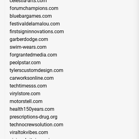
celestia-arts.com
forumchampions.com
bluebargames.com
festivaldelamalou.com
firstsigninnovations.com
garberdodge.com
swim-wears.com
forgrantedmedia.com
peolpstar.com
tylerscustomdesign.com
carworksonline.com
techtimesss.com
virylstore.com
motorstell.com
health150years.com
prescriptions-drug.org
technocrewsolution.com
viraltokvibes.com