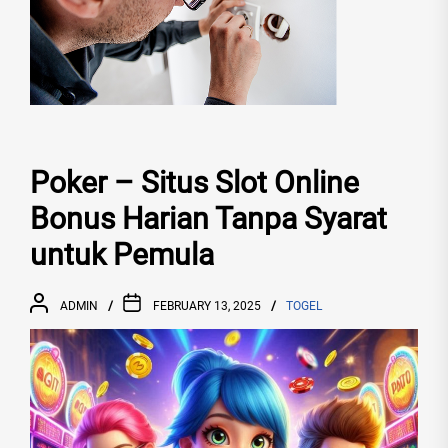
Poker – Situs Slot Online
Bonus Harian Tanpa Syarat
untuk Pemula
ADMIN
FEBRUARY 13, 2025
TOGEL