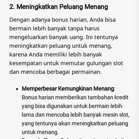
2. Meningkatkan Peluang Menang
Dengan adanya bonus harian, Anda bisa
bermain lebih banyak tanpa harus
mengeluarkan banyak uang. Ini tentunya
meningkatkan peluang untuk menang,
karena Anda memiliki lebih banyak
kesempatan untuk memutar gulungan slot
dan mencoba berbagai permainan.
Memperbesar Kemungkinan Menang
:
Bonus harian memberikan tambahan kredit
yang bisa digunakan untuk bermain lebih
lama dan mencoba lebih banyak mesin slot,
yang tentunya akan meningkatkan peluang
untuk menang.