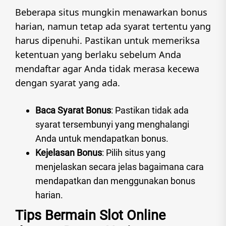
Beberapa situs mungkin menawarkan bonus
harian, namun tetap ada syarat tertentu yang
harus dipenuhi. Pastikan untuk memeriksa
ketentuan yang berlaku sebelum Anda
mendaftar agar Anda tidak merasa kecewa
dengan syarat yang ada.
Baca Syarat Bonus
: Pastikan tidak ada
syarat tersembunyi yang menghalangi
Anda untuk mendapatkan bonus.
Kejelasan Bonus
: Pilih situs yang
menjelaskan secara jelas bagaimana cara
mendapatkan dan menggunakan bonus
harian.
Tips Bermain Slot Online