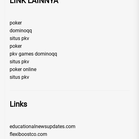
LINK LAINNYA
poker
dominoqq
situs pkv
poker
pkv games dominoqq
situs pkv
poker online
situs pkv
Links
educationalnewsupdates.com
flexiboostco.com