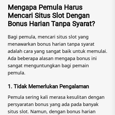
Mengapa Pemula Harus
Mencari Situs Slot Dengan
Bonus Harian Tanpa Syarat?
Bagi pemula, mencari situs slot yang
menawarkan bonus harian tanpa syarat
adalah cara yang sangat baik untuk memulai.
Ada beberapa alasan mengapa bonus ini
sangat menguntungkan bagi pemain
pemula.
1. Tidak Memerlukan Pengalaman
Pemula sering kali merasa kesulitan dengan
persyaratan bonus yang ada pada banyak
situs slot. Namun, dengan bonus harian