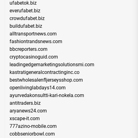
ufabetok.biz
everufabet.biz
crowdufabet.biz
buildufabet.biz
alltransportnews.com
fashiontrandsnews.com
bbcreporters.com
cryptocasinoguid.com
leadingedgemarketingsolutionsmi.com
kastratigeneralcontractinginc.co
bestwholesalenfljerseysshop.com
openlivinglabdays14.com
ayurvedakonsultti-kari-nokela.com
antitraders.biz
aryanews24.com
xscape-it.com
777azino-mobile.com
cobbseniorbowl.com