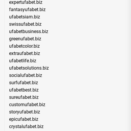
expertufabet.biz
fantasyufabet.biz
ufabetsiam.biz
swissufabet.biz
ufabetbusiness.biz
greenufabet.biz
ufabetcolor.biz
extraufabet.biz
ufabetlife.biz
ufabetsolutions.biz
socialufabet.biz
surfufabet.biz
ufabetbest.biz
sureufabet.biz
customufabet.biz
storyufabet.biz
epicufabet.biz
crystalufabet.biz