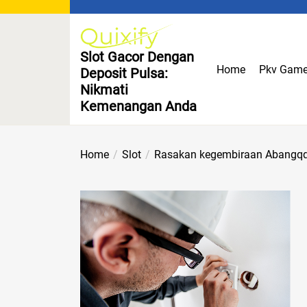
Skip
to
the
Slot Gacor Dengan
Slot
content
Home
Pkv Gam
Deposit Pulsa:
Gacor
Nikmati
dengan
Kemenangan Anda
Deposit
Pulsa:
Nikmati
Home
Slot
Rasakan kegembiraan Abangqq
Kemenangan
Anda