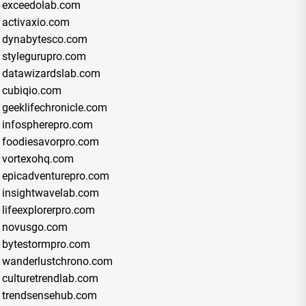
exceedolab.com
activaxio.com
dynabytesco.com
stylegurupro.com
datawizardslab.com
cubiqio.com
geeklifechronicle.com
infospherepro.com
foodiesavorpro.com
vortexohq.com
epicadventurepro.com
insightwavelab.com
lifeexplorerpro.com
novusgo.com
bytestormpro.com
wanderlustchrono.com
culturetrendlab.com
trendsensehub.com