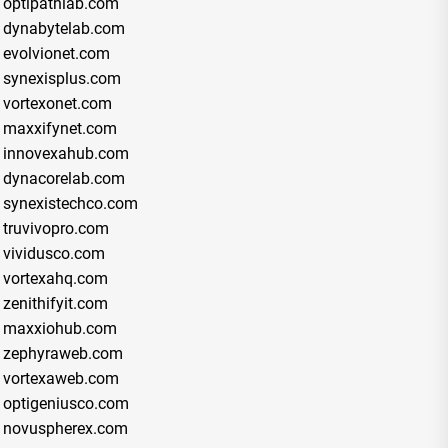
optipathlab.com
dynabytelab.com
evolvionet.com
synexisplus.com
vortexonet.com
maxxifynet.com
innovexahub.com
dynacorelab.com
synexistechco.com
truvivopro.com
vividusco.com
vortexahq.com
zenithifyit.com
maxxiohub.com
zephyraweb.com
vortexaweb.com
optigeniusco.com
novuspherex.com