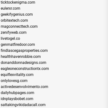
ticktockenigma.com
eulerxr.com
geekifygenius.com
orbitextech.com
magconnecttech.com
zenifyweb.com
livetogel.co
genmatfiredoor.com
findlascegasproperties.com
healthhavenrobbie.com
donanddonnadesigns.com
eagleoneconstructiontx.com
equiflexvitality.com
onlylovesg.com
activedesenvolvimento.com
dailyhubpages.com
idnplaysbobet.com
sattakingvikidadacall.com