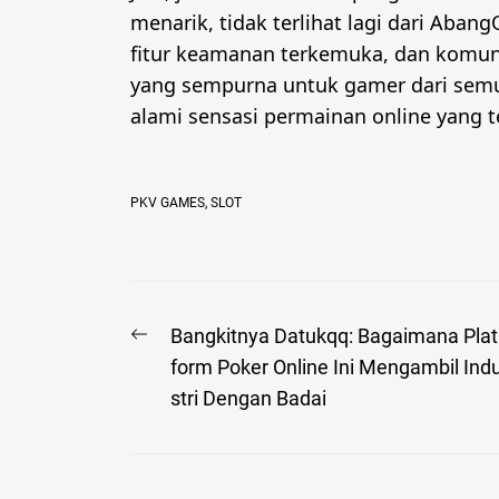
menarik, tidak terlihat lagi dari Aba
fitur keamanan terkemuka, dan komunit
yang sempurna untuk gamer dari semua
alami sensasi permainan online yang t
PKV GAMES
,
SLOT
Post
Previous
Bangkitnya Datukqq: Bagaimana Plat
post:
navigation
form Poker Online Ini Mengambil Ind
stri Dengan Badai