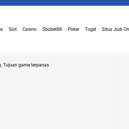
es
Slot
Casino
Sbobet88
Poker
Togel
Situs Judi On
: Tujuan game terpanas