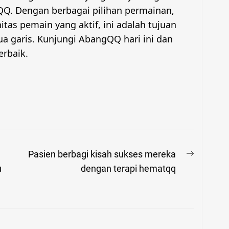
ngQQ. Dengan berbagai pilihan permainan,
as pemain yang aktif, ini adalah tujuan
 garis. Kunjungi AbangQQ hari ini dan
erbaik.
Next
Pasien berbagi kisah sukses mereka
post:
u
dengan terapi hematqq