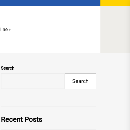
line
Search
Search
Recent Posts