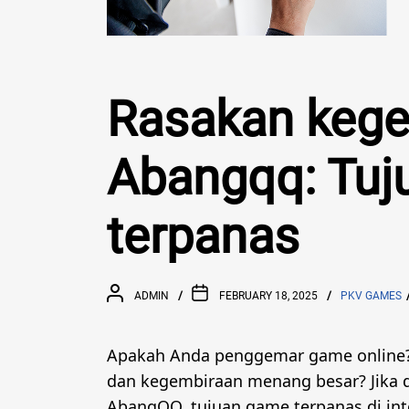
Rasakan keg
Abangqq: Tuj
terpanas
ADMIN
FEBRUARY 18, 2025
PKV GAMES
Apakah Anda penggemar game online?
dan kegembiraan menang besar? Jika 
AbangQQ, tujuan game terpanas di int