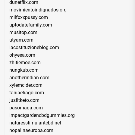
dunetflix.com
movimientoindignados.org
milfxxxpussy.com
uptodatefamily.com
musitop.com
utyam.com
lacostituzioneblog.com
ohyeea.com
zhitiemoe.com
nungkub.com
anotherindian.com
xylemcider.com
taniaetiago.com
juzfitketo.com
pasomaga.com
impactgardencbdgummies.org
naturesstimulantcbd.net
nopalinaeuropa.com