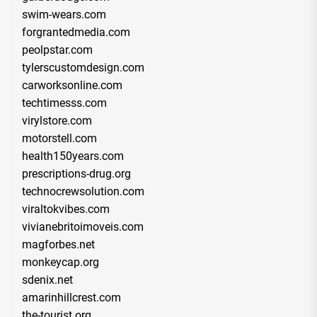
swim-wears.com
forgrantedmedia.com
peolpstar.com
tylerscustomdesign.com
carworksonline.com
techtimesss.com
virylstore.com
motorstell.com
health150years.com
prescriptions-drug.org
technocrewsolution.com
viraltokvibes.com
vivianebritoimoveis.com
magforbes.net
monkeycap.org
sdenix.net
amarinhillcrest.com
the-tourist.org