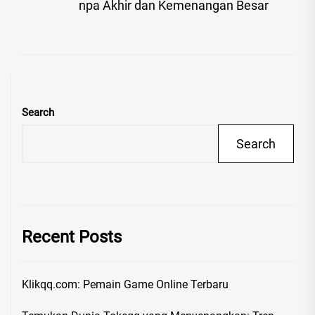
post
npa Akhir dan Kemenangan Besar
Search
Search
Recent Posts
Klikqq.com: Pemain Game Online Terbaru