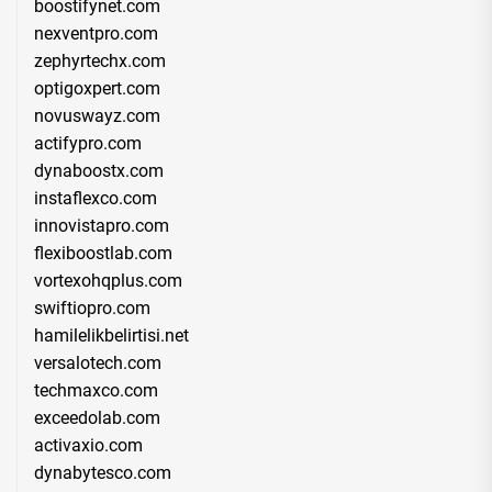
boostifynet.com
nexventpro.com
zephyrtechx.com
optigoxpert.com
novuswayz.com
actifypro.com
dynaboostx.com
instaflexco.com
innovistapro.com
flexiboostlab.com
vortexohqplus.com
swiftiopro.com
hamilelikbelirtisi.net
versalotech.com
techmaxco.com
exceedolab.com
activaxio.com
dynabytesco.com