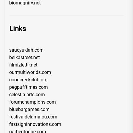
biomagnify.net
Links
saucyukiah.com
beikastreet.net
filmizlettir.net
ourmultiworlds.com
cooncreekclub.org
pegpufftimes.com
celestia-arts.com
forumchampions.com
bluebargames.com
festivaldelamalou.com
firstsigninnovations.com
garberdodge.com