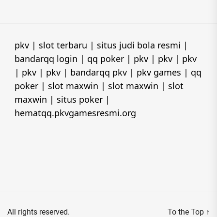
pkv
|
slot terbaru
|
situs judi bola resmi
|
bandarqq login
|
qq poker
|
pkv
|
pkv
|
pkv
|
pkv
|
pkv
|
bandarqq pkv
|
pkv games
|
qq
poker
|
slot maxwin
|
slot maxwin
|
slot
maxwin
|
situs poker
|
hematqq.pkvgamesresmi.org
All rights reserved.
To the Top
↑