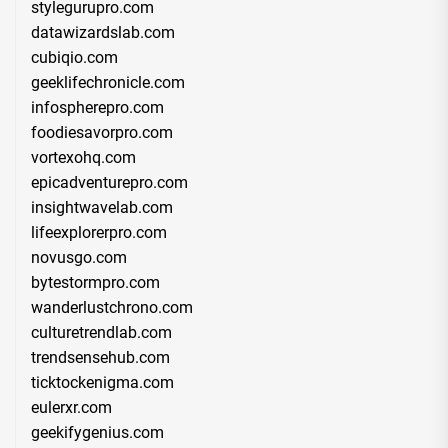
stylegurupro.com
datawizardslab.com
cubiqio.com
geeklifechronicle.com
infospherepro.com
foodiesavorpro.com
vortexohq.com
epicadventurepro.com
insightwavelab.com
lifeexplorerpro.com
novusgo.com
bytestormpro.com
wanderlustchrono.com
culturetrendlab.com
trendsensehub.com
ticktockenigma.com
eulerxr.com
geekifygenius.com