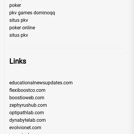
poker
pkv games dominoqq
situs pkv
poker online
situs pkv
Links
educationalnewsupdates.com
flexiboostco.com
boostioweb.com
zephyrushub.com
optipathlab.com
dynabytelab.com
evolvionet.com