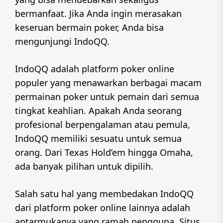
bermanfaat. Jika Anda ingin merasakan
keseruan bermain poker, Anda bisa
mengunjungi IndoQQ.
IndoQQ adalah platform poker online
populer yang menawarkan berbagai macam
permainan poker untuk pemain dari semua
tingkat keahlian. Apakah Anda seorang
profesional berpengalaman atau pemula,
IndoQQ memiliki sesuatu untuk semua
orang. Dari Texas Hold’em hingga Omaha,
ada banyak pilihan untuk dipilih.
Salah satu hal yang membedakan IndoQQ
dari platform poker online lainnya adalah
antarmukanya yang ramah pengguna. Situs