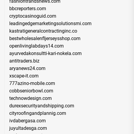
fashiontrandsnews.com
bbcreporters.com
cryptocasinoguid.com
leadingedgemarketingsolutionsmi.com
kastratigeneralcontractinginc.co
bestwholesalenfljerseysshop.com
openlivinglabdays14.com
ayurvedakonsultti-kari-nokela.com
antitraders.biz
aryanews24.com
xscape-it.com
777azino-mobile.com
cobbseniorbowl.com
technowdesign.com
durexsecurityandshipping.com
cityroofingandplannig.com
ivdabergasa.com
juyultadesga.com