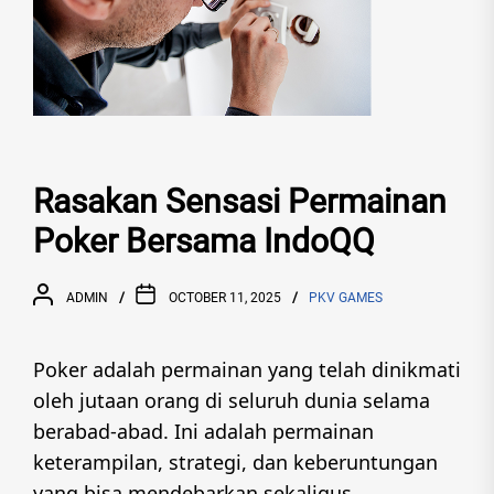
Rasakan Sensasi Permainan
Poker Bersama IndoQQ
ADMIN
OCTOBER 11, 2025
PKV GAMES
Poker adalah permainan yang telah dinikmati
oleh jutaan orang di seluruh dunia selama
berabad-abad. Ini adalah permainan
keterampilan, strategi, dan keberuntungan
yang bisa mendebarkan sekaligus