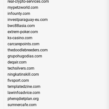
real-crypto-services.com
mypetzworld.com
infounty.com
investparaguay-eu.com
bwc88asia.com
extrem-poker.com
ks-casino.com
carcarepoints.com
thedoodlebreeders.com
grupohugodias.com
deqair.com
techsilvers.com
ningkatinskill.com
fivsport.com
templatedzine.com
lawinfoadvice.com
phenqdietplan.org
sumnercafe.com