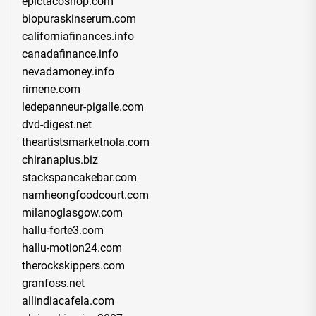
epictacoshop.com
biopuraskinserum.com
californiafinances.info
canadafinance.info
nevadamoney.info
rimene.com
ledepanneur-pigalle.com
dvd-digest.net
theartistsmarketnola.com
chiranaplus.biz
stackspancakebar.com
namheongfoodcourt.com
milanoglasgow.com
hallu-forte3.com
hallu-motion24.com
therockskippers.com
granfoss.net
allindiacafela.com