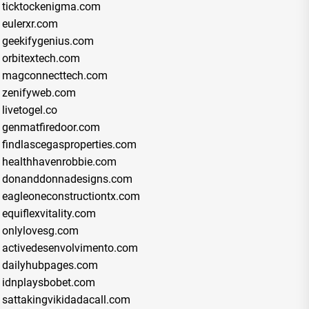
ticktockenigma.com
eulerxr.com
geekifygenius.com
orbitextech.com
magconnecttech.com
zenifyweb.com
livetogel.co
genmatfiredoor.com
findlascegasproperties.com
healthhavenrobbie.com
donanddonnadesigns.com
eagleoneconstructiontx.com
equiflexvitality.com
onlylovesg.com
activedesenvolvimento.com
dailyhubpages.com
idnplaysbobet.com
sattakingvikidadacall.com