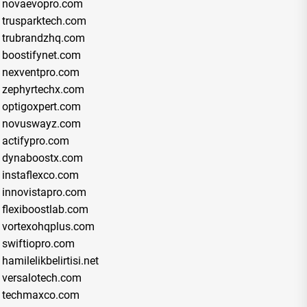
novaevopro.com
trusparktech.com
trubrandzhq.com
boostifynet.com
nexventpro.com
zephyrtechx.com
optigoxpert.com
novuswayz.com
actifypro.com
dynaboostx.com
instaflexco.com
innovistapro.com
flexiboostlab.com
vortexohqplus.com
swiftiopro.com
hamilelikbelirtisi.net
versalotech.com
techmaxco.com