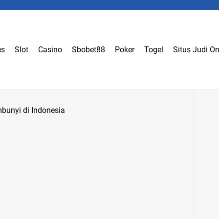
es
Slot
Casino
Sbobet88
Poker
Togel
Situs Judi On
bunyi di Indonesia