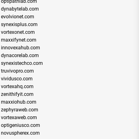
optipathlab.com
dynabytelab.com
evolvionet.com
synexisplus.com
vortexonet.com
maxxifynet.com
innovexahub.com
dynacorelab.com
synexistechco.com
truvivopro.com
vividusco.com
vortexahq.com
zenithifyit.com
maxxiohub.com
zephyraweb.com
vortexaweb.com
optigeniusco.com
novuspherex.com