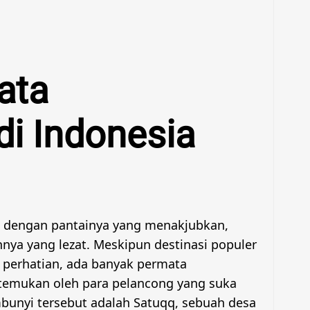
ata
di Indonesia
l dengan pantainya yang menakjubkan,
ya yang lezat. Meskipun destinasi populer
i perhatian, ada banyak permata
temukan oleh para pelancong yang suka
mbunyi tersebut adalah Satuqq, sebuah desa