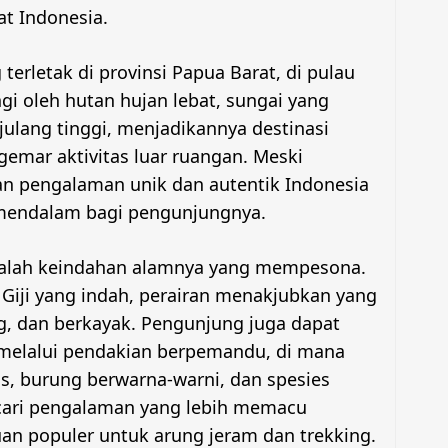
at Indonesia.
erletak di provinsi Papua Barat, di pulau
ngi oleh hutan hujan lebat, sungai yang
ulang tinggi, menjadikannya destinasi
emar aktivitas luar ruangan. Meski
an pengalaman unik dan autentik Indonesia
 mendalam bagi pengunjungnya.
adalah keindahan alamnya yang mempesona.
i Giji yang indah, perairan menakjubkan yang
 dan berkayak. Pengunjung juga dapat
a melalui pendakian berpemandu, di mana
is, burung berwarna-warni, dan spesies
cari pengalaman yang lebih memacu
uan populer untuk arung jeram dan trekking.