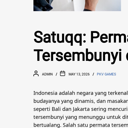
Satuqq: Perm
Tersembunyi 
ADMIN
MAY 13, 2026
PKV GAMES
Indonesia adalah negara yang terkena
budayanya yang dinamis, dan masakann
seperti Bali dan Jakarta sering mencur
tersembunyi yang menunggu untuk di
bertualang. Salah satu permata terse