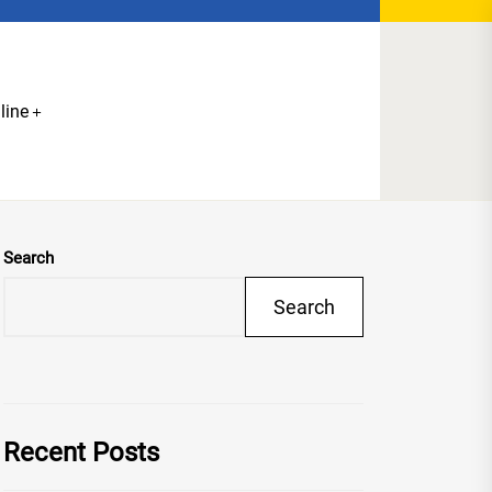
line
Search
Search
Recent Posts