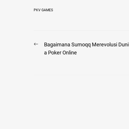
PKV GAMES
Post
Previous
Bagaimana Sumoqq Merevolusi Duni
post:
navigation
a Poker Online