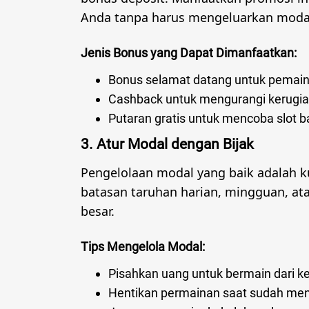
Anda tanpa harus mengeluarkan moda
Jenis Bonus yang Dapat Dimanfaatkan:
Bonus selamat datang untuk pemain
Cashback untuk mengurangi kerugia
Putaran gratis untuk mencoba slot b
3. Atur Modal dengan Bijak
Pengelolaan modal yang baik adalah ku
batasan taruhan harian, mingguan, at
besar.
Tips Mengelola Modal:
Pisahkan uang untuk bermain dari ke
Hentikan permainan saat sudah me