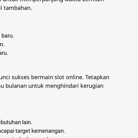
l tambahan.
 baru.
n.
aru.
nci sukses bermain slot online. Tetapkan
au bulanan untuk menghindari kerugian
butuhan lain.
ncapai target kemenangan.