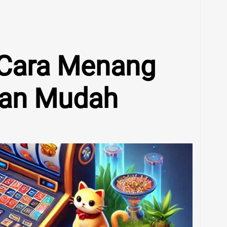
– Cara Menang
gan Mudah