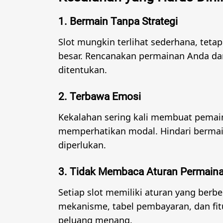
1. Bermain Tanpa Strategi
Slot mungkin terlihat sederhana, teta
besar. Rencanakan permainan Anda dan
ditentukan.
2. Terbawa Emosi
Kekalahan sering kali membuat pemain
memperhatikan modal. Hindari bermain
diperlukan.
3. Tidak Membaca Aturan Permain
Setiap slot memiliki aturan yang be
mekanisme, tabel pembayaran, dan fi
peluang menang.