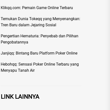
Klikqq.com: Pemain Game Online Terbaru
Temukan Dunia Tokeqq yang Menyenangkan:
Tren Baru dalam Jejaring Sosial
Pengertian Hematuria: Penyebab dan Pilihan
Pengobatannya
Janjiqq: Bintang Baru Platform Poker Online
Hebohqq: Sensasi Poker Online Terbaru yang
Menyapu Tanah Air
LINK LAINNYA