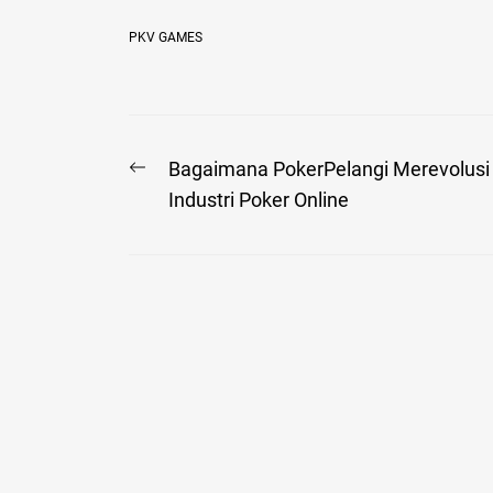
PKV GAMES
Post
Previous
Bagaimana PokerPelangi Merevolusi
post:
navigation
Industri Poker Online