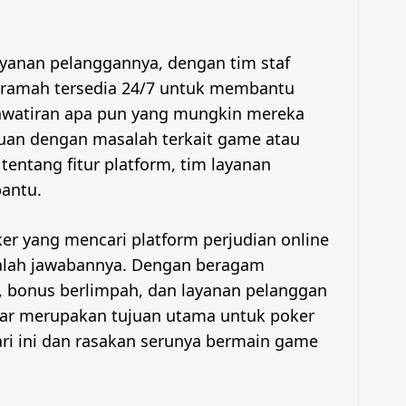
yanan pelanggannya, dengan tim staf
ramah tersedia 24/7 untuk membantu
awatiran apa pun yang mungkin mereka
uan dengan masalah terkait game atau
 tentang fitur platform, tim layanan
antu.
er yang mencari platform perjudian online
alah jawabannya. Dengan beragam
, bonus berlimpah, dan layanan pelanggan
ar merupakan tujuan utama untuk poker
ri ini dan rasakan serunya bermain game