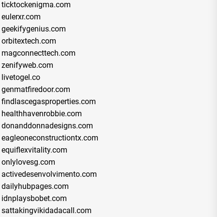
ticktockenigma.com
eulerxr.com
geekifygenius.com
orbitextech.com
magconnecttech.com
zenifyweb.com
livetogel.co
genmatfiredoor.com
findlascegasproperties.com
healthhavenrobbie.com
donanddonnadesigns.com
eagleoneconstructiontx.com
equiflexvitality.com
onlylovesg.com
activedesenvolvimento.com
dailyhubpages.com
idnplaysbobet.com
sattakingvikidadacall.com