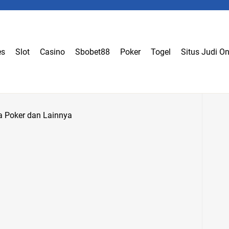
es
Slot
Casino
Sbobet88
Poker
Togel
Situs Judi On
 Poker dan Lainnya