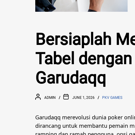
Bersiaplah M
Tabel dengan 
Garudaqq
ADMIN
JUNE 1, 2026
PKV GAMES
Garudaqq merevolusi dunia poker onlin
dirancang untuk membantu pemain m
ramping dan ramah pengguna, opsi gam