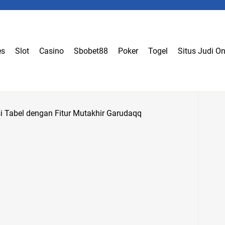
es
Slot
Casino
Sbobet88
Poker
Togel
Situs Judi On
 Tabel dengan Fitur Mutakhir Garudaqq