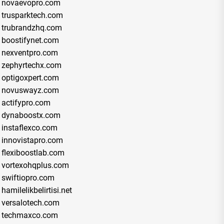
novaevopro.com
trusparktech.com
trubrandzhq.com
boostifynet.com
nexventpro.com
zephyrtechx.com
optigoxpert.com
novuswayz.com
actifypro.com
dynaboostx.com
instaflexco.com
innovistapro.com
flexiboostlab.com
vortexohqplus.com
swiftiopro.com
hamilelikbelirtisi.net
versalotech.com
techmaxco.com