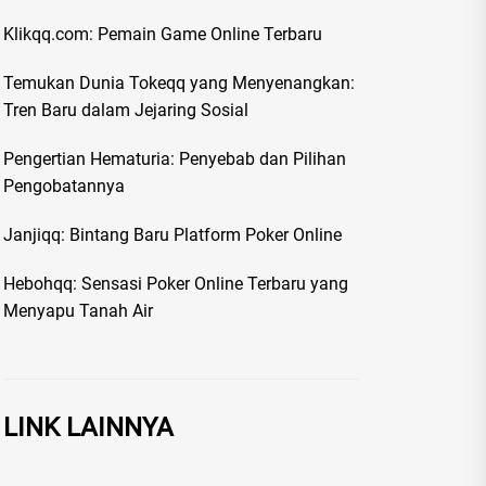
Klikqq.com: Pemain Game Online Terbaru
Temukan Dunia Tokeqq yang Menyenangkan:
Tren Baru dalam Jejaring Sosial
Pengertian Hematuria: Penyebab dan Pilihan
Pengobatannya
Janjiqq: Bintang Baru Platform Poker Online
Hebohqq: Sensasi Poker Online Terbaru yang
Menyapu Tanah Air
LINK LAINNYA