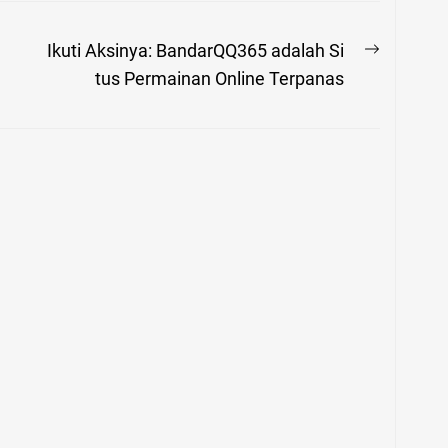
Next
Ikuti Aksinya: BandarQQ365 adalah Si
post:
tus Permainan Online Terpanas