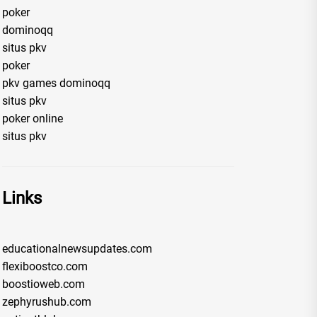
poker
dominoqq
situs pkv
poker
pkv games dominoqq
situs pkv
poker online
situs pkv
Links
educationalnewsupdates.com
flexiboostco.com
boostioweb.com
zephyrushub.com