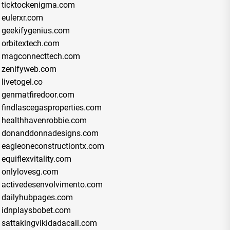
ticktockenigma.com
eulerxr.com
geekifygenius.com
orbitextech.com
magconnecttech.com
zenifyweb.com
livetogel.co
genmatfiredoor.com
findlascegasproperties.com
healthhavenrobbie.com
donanddonnadesigns.com
eagleoneconstructiontx.com
equiflexvitality.com
onlylovesg.com
activedesenvolvimento.com
dailyhubpages.com
idnplaysbobet.com
sattakingvikidadacall.com