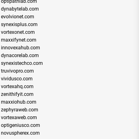
optipathlab.com
dynabytelab.com
evolvionet.com
synexisplus.com
vortexonet.com
maxxifynet.com
innovexahub.com
dynacorelab.com
synexistechco.com
truvivopro.com
vividusco.com
vortexahq.com
zenithifyit.com
maxxiohub.com
zephyraweb.com
vortexaweb.com
optigeniusco.com
novuspherex.com