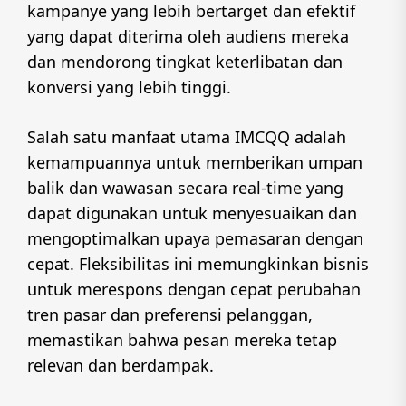
kampanye yang lebih bertarget dan efektif
yang dapat diterima oleh audiens mereka
dan mendorong tingkat keterlibatan dan
konversi yang lebih tinggi.
Salah satu manfaat utama IMCQQ adalah
kemampuannya untuk memberikan umpan
balik dan wawasan secara real-time yang
dapat digunakan untuk menyesuaikan dan
mengoptimalkan upaya pemasaran dengan
cepat. Fleksibilitas ini memungkinkan bisnis
untuk merespons dengan cepat perubahan
tren pasar dan preferensi pelanggan,
memastikan bahwa pesan mereka tetap
relevan dan berdampak.