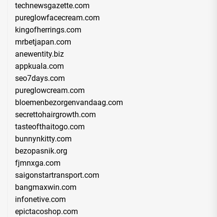
technewsgazette.com
pureglowfacecream.com
kingofherrings.com
mrbetjapan.com
anewentity.biz
appkuala.com
seo7days.com
pureglowcream.com
bloemenbezorgenvandaag.com
secrettohairgrowth.com
tasteofthaitogo.com
bunnynkitty.com
bezopasnik.org
fjmnxga.com
saigonstartransport.com
bangmaxwin.com
infonetive.com
epictacoshop.com