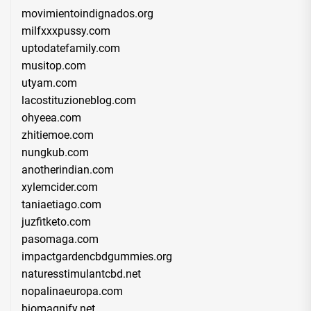
movimientoindignados.org
milfxxxpussy.com
uptodatefamily.com
musitop.com
utyam.com
lacostituzioneblog.com
ohyeea.com
zhitiemoe.com
nungkub.com
anotherindian.com
xylemcider.com
taniaetiago.com
juzfitketo.com
pasomaga.com
impactgardencbdgummies.org
naturesstimulantcbd.net
nopalinaeuropa.com
biomagnify.net