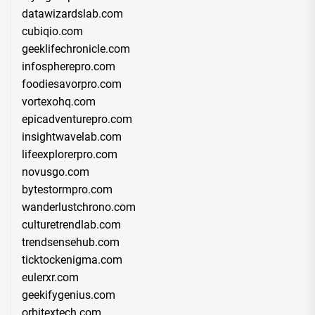
datawizardslab.com
cubiqio.com
geeklifechronicle.com
infospherepro.com
foodiesavorpro.com
vortexohq.com
epicadventurepro.com
insightwavelab.com
lifeexplorerpro.com
novusgo.com
bytestormpro.com
wanderlustchrono.com
culturetrendlab.com
trendsensehub.com
ticktockenigma.com
eulerxr.com
geekifygenius.com
orbitextech.com