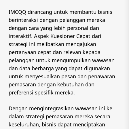
IMCQQ dirancang untuk membantu bisnis
berinteraksi dengan pelanggan mereka
dengan cara yang lebih personal dan
interaktif. Aspek Kuesioner Cepat dari
strategi ini melibatkan mengajukan
pertanyaan cepat dan relevan kepada
pelanggan untuk mengumpulkan wawasan
dan data berharga yang dapat digunakan
untuk menyesuaikan pesan dan penawaran
pemasaran dengan kebutuhan dan
preferensi spesifik mereka.
Dengan mengintegrasikan wawasan ini ke
dalam strategi pemasaran mereka secara
keseluruhan, bisnis dapat menciptakan