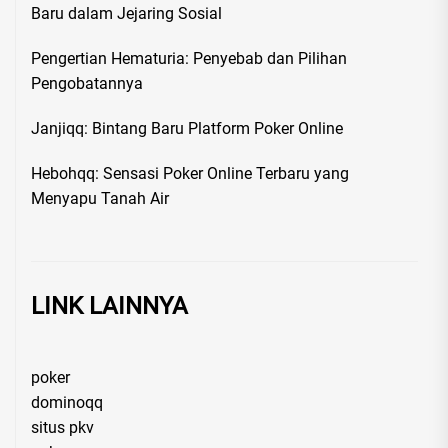
Baru dalam Jejaring Sosial
Pengertian Hematuria: Penyebab dan Pilihan
Pengobatannya
Janjiqq: Bintang Baru Platform Poker Online
Hebohqq: Sensasi Poker Online Terbaru yang
Menyapu Tanah Air
LINK LAINNYA
poker
dominoqq
situs pkv