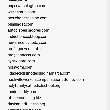
paperwashington.com
weedemup.com
bestchancecasino.com
bilalliaqat.com
autodispensadores.com
inductioncooktopp.com
newsmedicaltoday.com
roofingnevada.info
magconnectx.com
synexispro.com
holayomi.com
ligadeciclismodecundinamarca.com
nashvilleworkerscompensationattorney.com
holyfamilycathedralschool.org
londonkiddy.com
ufabetcoaching.biz
davismindfulness.org