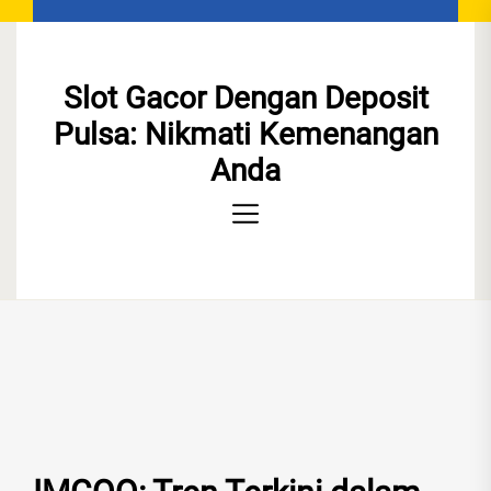
Skip
to
the
Slot Gacor Dengan Deposit
Slot
content
Gacor
Pulsa: Nikmati Kemenangan
dengan
Anda
Deposit
Pulsa:
Nikmati
Kemenangan
Anda