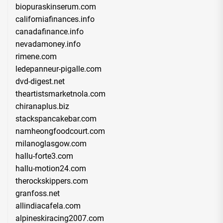
biopuraskinserum.com
californiafinances.info
canadafinance.info
nevadamoney.info
rimene.com
ledepanneur-pigalle.com
dvd-digest.net
theartistsmarketnola.com
chiranaplus.biz
stackspancakebar.com
namheongfoodcourt.com
milanoglasgow.com
hallu-forte3.com
hallu-motion24.com
therockskippers.com
granfoss.net
allindiacafela.com
alpineskiracing2007.com