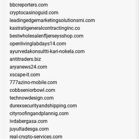
bbcreporters.com
cryptocasinoguid.com
leadingedgemarketingsolutionsmi.com
kastratigeneralcontractinginc.co
bestwholesalenfljerseysshop.com
openlivinglabdays14.com
ayurvedakonsultti-kari-nokela.com
antitraders.biz
aryanews24.com
xscape-it.com
777azino-mobile.com
cobbseniorbowl.com
technowdesign.com
durexsecurityandshipping.com
cityroofingandplannig.com
ivdabergasa.com
juyultadesga.com
real-crypto-services.com