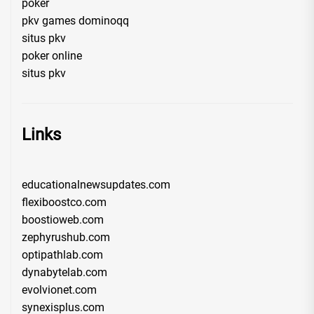
poker
pkv games dominoqq
situs pkv
poker online
situs pkv
Links
educationalnewsupdates.com
flexiboostco.com
boostioweb.com
zephyrushub.com
optipathlab.com
dynabytelab.com
evolvionet.com
synexisplus.com